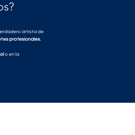
os?
verdadero artista de
etes profesionales.
ñol
o en la