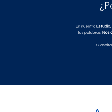
¿P
En nuestro
Estudio
las palabras.
Nos 
Si aspir