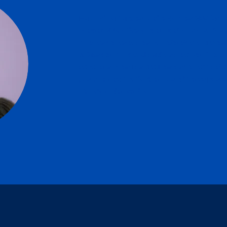
¡Hola! Mi nombre es Lucille Barnes. Soy for
hace casi 40 años y he capacitado a varias
muchos de los cuales han ejercido la profesi
países del mundo. Si aspirás a convertirte en
conozcas nuestras propuestas de formación 
gusto te acompañaré en tus primeros pasos 
¡Te doy la bienvenida!