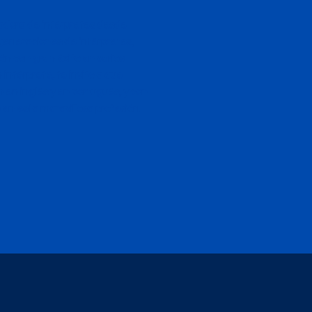
madora de intérpretes desde
 generaciones de intérpretes,
ón con gran éxito en varios
 intérprete, te invito a que
en inglés y en portugués, y con
en esta maravillosa profesión.